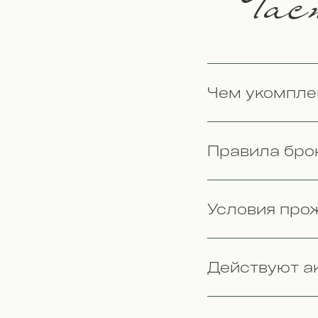
Част
Чем укомпле
Правила бро
Условия про
Действуют а