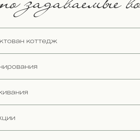
о задаваемые во
ктован коттедж
нирования
живания
кции