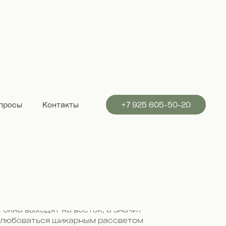
ща
просы
Контакты
+7 925 605-50-20
орные коттеджи 55 кв. м, где есть
тиная, отдельная спальная комната
ing-size и милая детская игровая
» для детей 4+. Этот дом идеально
я семейного отдыха и для любителей
ьной эстетики.
окна выходят на восток, а значит
 любоваться шикарным рассветом