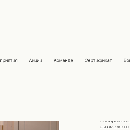
Ро
приятия
Акции
Команда
Сертификат
Во
Самые прост
большая гос
с кроватью k
«на чердаке
подойдёт дл
функционал
Панорамные 
вы сможете