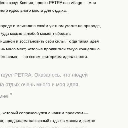
Меня зовут Ксения, проект PETRA eco village — моя
ного идеального места для отдыха.
 городе и мечтала о своём уютном уголке на природе,
 куда можно в любой момент сбежать
тишиной и восстановить свои силы. Тогда такая идея
нь мало мест, которые продвигали такую концепцию
 его сама — по своим критериям идеальности.
ствует PETRA.
Оказалось, что людей
на отдых очень много и моя идея
"
мне
а, который соприкоснулся с нашим проектом —
я, продвигаем пассивный отдых в массы и, самое