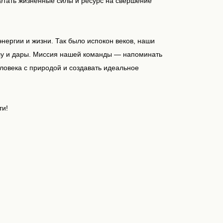
етать жизненные силы и ресурс на свершение
нергии и жизни. Так было испокон веков, наши
илу и дары. Миссия нашей команды — напоминать
ловека с природой и создавать идеальное
ти!